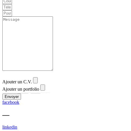
Ajouter un C.V.
Ajouter un portfolio
Ce site est protégé par reCAPTCHA et la
politique de confidentialité
et les
conditions d'utilisation
de Google s'appliquent.
Envoyer
facebook
—
linkedin